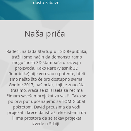
dosta zabave.
Naša priča
Radeći, na tada Startup-u - 3D Republika,
tražili smo način da demonstriramo
mogućnosti 3D štampača u razvoju
proizvoda. Kako Rare (vlasnik 3D
Republike) nije verovao u patente, hteli
smo nešto što će biti dostupno svima.
Godine 2017, naš ortak, koji je znao šta
tražimo, vraća se iz Izraela sa rečima
"Imam savršen projekat za vas!". Tako se
po prvi put upoznajemo sa TOM:Global
pokretom. David preuzima da vodi
projekat i kreće da istraži ekosistem i da
li ima prostora da se takav projekat
izvede u Srbiji.