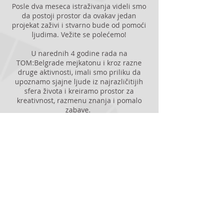
Posle dva meseca istraživanja videli smo
da postoji prostor da ovakav jedan
projekat zaživi i stvarno bude od pomoći
ljudima. Vežite se polećemo!
U narednih 4 godine rada na
TOM:Belgrade mejkatonu i kroz razne
druge aktivnosti, imali smo priliku da
upoznamo sjajne ljude iz najrazličitijih
sfera života i kreiramo prostor za
kreativnost, razmenu znanja i pomalo
zabave.
Od 2021. TOM:Belgrade projekat smo
zvanično postavili kao pravni entitet u
formi neprofitnog udruženja u želji da
radimo na njegovom razvoju.
Šta nam budućnost donosi? Verujemo,
još puno pozitivnih iskustava.
Ako želite da nam se pridružite, saznate
više o nama ili samo ćaskate, javite se!